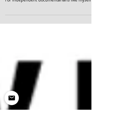
Thank you Foreword!
Thank you Foreword for your review of our
upcoming third book I Am, Therefore, We Are.
For independent documentarians like myself
who's...